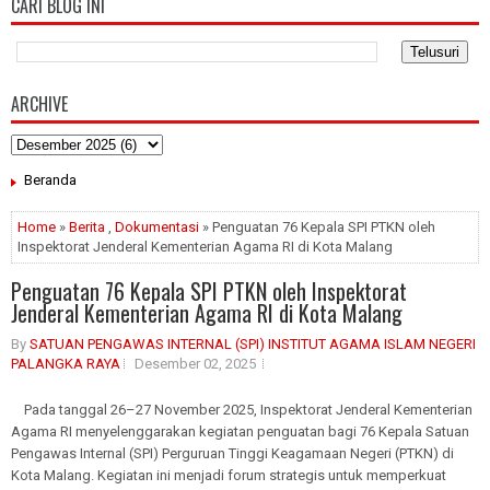
CARI BLOG INI
ARCHIVE
Beranda
Home
»
Berita
,
Dokumentasi
» Penguatan 76 Kepala SPI PTKN oleh
Inspektorat Jenderal Kementerian Agama RI di Kota Malang
Penguatan 76 Kepala SPI PTKN oleh Inspektorat
Jenderal Kementerian Agama RI di Kota Malang
By
SATUAN PENGAWAS INTERNAL (SPI) INSTITUT AGAMA ISLAM NEGERI
PALANGKA RAYA
Desember 02, 2025
Pada tanggal 26–27 November 2025, Inspektorat Jenderal Kementerian
Agama RI menyelenggarakan kegiatan penguatan bagi 76 Kepala Satuan
Pengawas Internal (SPI) Perguruan Tinggi Keagamaan Negeri (PTKN) di
Kota Malang. Kegiatan ini menjadi forum strategis untuk memperkuat