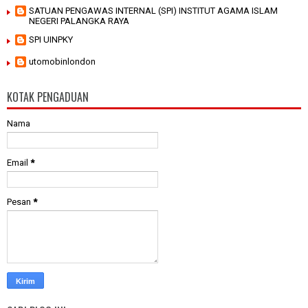
SATUAN PENGAWAS INTERNAL (SPI) INSTITUT AGAMA ISLAM
NEGERI PALANGKA RAYA
SPI UINPKY
utomobinlondon
KOTAK PENGADUAN
Nama
Email
*
Pesan
*