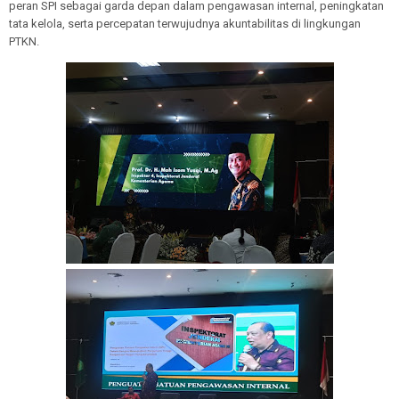
peran SPI sebagai garda depan dalam pengawasan internal, peningkatan
tata kelola, serta percepatan terwujudnya akuntabilitas di lingkungan
PTKN.