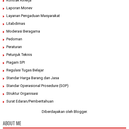
Kontrak Kinerja
Laporan Monev
Layanan Pengaduan Masyarakat
Litabdimas
Moderasi Beragama
Pedoman
Peraturan
Petunjuk Teknis
Piagam SPI
Regulasi Tugas Belajar
Standar Harga Barang dan Jasa
Standar Operasional Prosedure (SOP)
Struktur Organisasi
Surat Edaran/Pemberitahuan
Diberdayakan oleh
Blogger
.
ABOUT ME