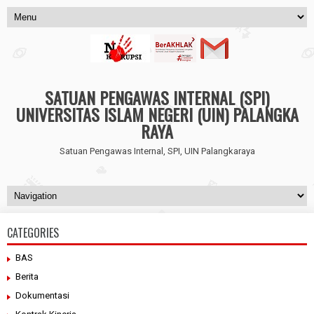
SATUAN PENGAWAS INTERNAL (SPI)
UNIVERSITAS ISLAM NEGERI (UIN) PALANGKA
RAYA
Satuan Pengawas Internal, SPI, UIN Palangkaraya
CATEGORIES
BAS
Berita
Dokumentasi