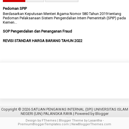
Pedoman SPIP
Berdasarkan Keputusan Menteri Agama Nomor 580 Tahun 2019 tentang
Pedoman Pelaksanaan Sistem Pengendalian Intern Pemerintah (SPIP) pada
Kemen...
SOP Pengendalian dan Penanganan Fraud
REVISI STANDAR HARGA BARANG TAHUN 2022
Copyright ©
2026
SATUAN PENGAWAS INTERNAL (SPI) UNIVERSITAS ISLAM
NEGERI (UIN) PALANGKA RAYA
| Powered by
Blogger
Design by
FThemes
| Blogger Theme by
Lasantha
-
PremiumBloggerTemplates.com
|
NewBloggerThemes.com