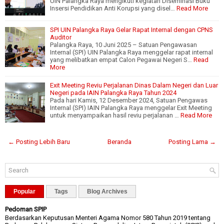
UIN Palangka Raya mengikuti kegiatan Diseminasi Buku
Insersi Pendidikan Anti Korupsi yang disel…
Read More
SPI UIN Palangka Raya Gelar Rapat Internal dengan CPNS
Auditor
Palangka Raya, 10 Juni 2025 – Satuan Pengawasan
Internal (SPI) UIN Palangka Raya menggelar rapat internal
yang melibatkan empat Calon Pegawai Negeri S…
Read
More
Exit Meeting Reviu Perjalanan Dinas Dalam Negeri dan Luar
Negeri pada IAIN Palangka Raya Tahun 2024
Pada hari Kamis, 12 Desember 2024, Satuan Pengawas
Internal (SPI) IAIN Palangka Raya menggelar Exit Meeting
untuk menyampaikan hasil reviu perjalanan …
Read More
← Posting Lebih Baru
Beranda
Posting Lama →
Popular
Tags
Blog Archives
Pedoman SPIP
Berdasarkan Keputusan Menteri Agama Nomor 580 Tahun 2019 tentang