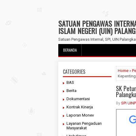
SATUAN PENGAWAS INTERNAL
ISLAM NEGERI (UIN) PALAN
Satuan Pengawas Internal, SPI, UIN Palangka
BERANDA
CATEGORIES
Home
»
Pe
Kepenting
BAS
SK Petun
Berita
Palangk
Dokumentasi
By
SPI UIN
Kontrak Kinerja
Laporan Monev
Layanan Pengaduan
Masyarakat