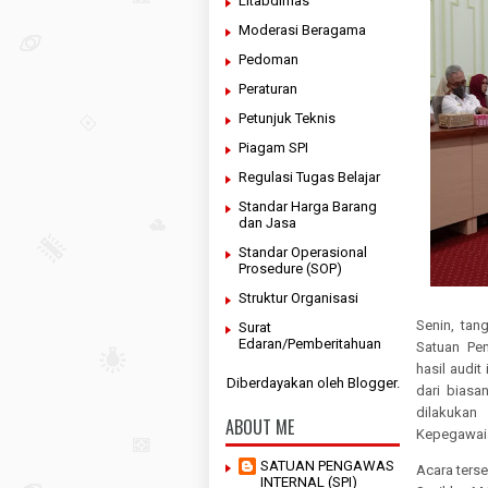
Litabdimas
Moderasi Beragama
Pedoman
Peraturan
Petunjuk Teknis
Piagam SPI
Regulasi Tugas Belajar
Standar Harga Barang
dan Jasa
Standar Operasional
Prosedure (SOP)
Struktur Organisasi
Senin, tan
Surat
Edaran/Pemberitahuan
Satuan Pen
hasil audit
Diberdayakan oleh
Blogger
.
dari biasa
dilakukan
ABOUT ME
Kepegawai
SATUAN PENGAWAS
Acara ters
INTERNAL (SPI)