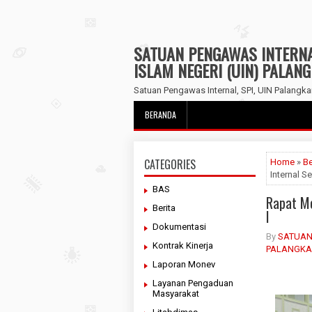
SATUAN PENGAWAS INTERNAL
ISLAM NEGERI (UIN) PALAN
Satuan Pengawas Internal, SPI, UIN Palangka
BERANDA
CATEGORIES
Home
»
Be
Internal S
BAS
Rapat Mo
Berita
I
Dokumentasi
By
SATUAN
Kontrak Kinerja
PALANGKA
Laporan Monev
Layanan Pengaduan
Masyarakat