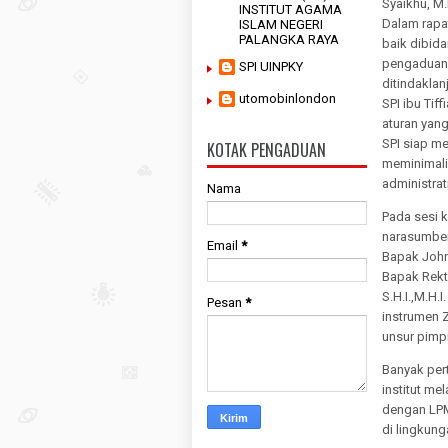
Syaikhu, M.
INSTITUT AGAMA
Dalam rapa
ISLAM NEGERI
PALANGKA RAYA
baik dibida
pengaduan 
SPI UINPKY
ditindaklan
utomobinlondon
SPI ibu Tif
aturan yang
SPI siap m
KOTAK PENGADUAN
meminimali
administrati
Nama
Pada sesi 
narasumber
Email
*
Bapak John 
Bapak Rekto
S.H.I.,M.H.
Pesan
*
instrumen Z
unsur pimp
Banyak pert
institut me
dengan LPM
di lingkung