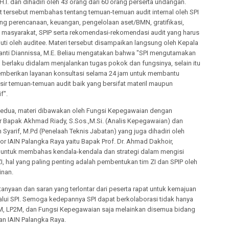
H.I. dan dihadiri oleh 43 orang dari 60 orang perserta undangan.
t tersebut membahas tentang temuan-temuan audit internal oleh SPI
ng perencanaan, keuangan, pengelolaan aset/BMN, gratifikasi,
masyarakat, SPIP serta rekomendasi-rekomendasi audit yang harus
juti oleh auditee. Materi tersebut disampaikan langsung oleh Kepala
fianti Diannissa, M.E. Beliau mengatakan bahwa "SPI mengutamakan
 berlaku didalam menjalankan tugas pokok dan fungsinya, selain itu
emberikan layanan konsultasi selama 24 jam untuk membantu
sir temuan-temuan audit baik yang bersifat materil maupun
f".
kedua, materi dibawakan oleh Fungsi Kepegawaian dengan
 Bapak Akhmad Riady, S.Sos.,M.Si. (Analis Kepegawaian) dan
Syarif, M.Pd (Penelaah Teknis Jabatan) yang juga dihadiri oleh
r IAIN Palangka Raya yaitu Bapak Prof. Dr. Ahmad Dakhoir,
I. untuk membahas kendala-kendala dan strategi dalam mengisi
I, hal yang paling penting adalah pembentukan tim ZI dan SPIP oleh
inan.
anyaan dan saran yang terlontar dari peserta rapat untuk kemajuan
lalui SPI. Semoga kedepannya SPI dapat berkolaborasi tidak hanya
, LP2M, dan Fungsi Kepegawaian saja melainkan disemua bidang
an IAIN Palangka Raya.