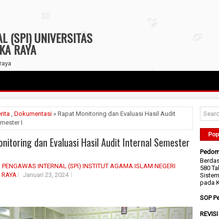
 (SPI) UNIVERSITAS
GKA RAYA
raya
rita
,
Dokumentasi
» Rapat Monitoring dan Evaluasi Hasil Audit
emester I
Pop
nitoring dan Evaluasi Hasil Audit Internal Semester
Pedom
Berda
 PENGAWAS INTERNAL (SPI) INSTITUT AGAMA ISLAM NEGERI
580 Ta
 RAYA
Januari 23, 2024
Sistem
pada K
SOP Pe
REVIS