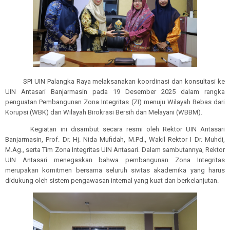
SPI UIN Palangka Raya melaksanakan koordinasi dan konsultasi ke
UIN Antasari Banjarmasin pada 19 Desember 2025 dalam rangka
penguatan Pembangunan Zona Integritas (ZI) menuju Wilayah Bebas dari
Korupsi (WBK) dan Wilayah Birokrasi Bersih dan Melayani (WBBM).
Kegiatan ini disambut secara resmi oleh Rektor UIN Antasari
Banjarmasin, Prof. Dr. Hj. Nida Mufidah, M.Pd., Wakil Rektor I Dr. Muhdi,
M.Ag., serta Tim Zona Integritas UIN Antasari. Dalam sambutannya, Rektor
UIN Antasari menegaskan bahwa pembangunan Zona Integritas
merupakan komitmen bersama seluruh sivitas akademika yang harus
didukung oleh sistem pengawasan internal yang kuat dan berkelanjutan.