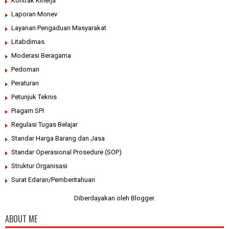
Kontrak Kinerja
Laporan Monev
Layanan Pengaduan Masyarakat
Litabdimas
Moderasi Beragama
Pedoman
Peraturan
Petunjuk Teknis
Piagam SPI
Regulasi Tugas Belajar
Standar Harga Barang dan Jasa
Standar Operasional Prosedure (SOP)
Struktur Organisasi
Surat Edaran/Pemberitahuan
Diberdayakan oleh
Blogger
.
ABOUT ME