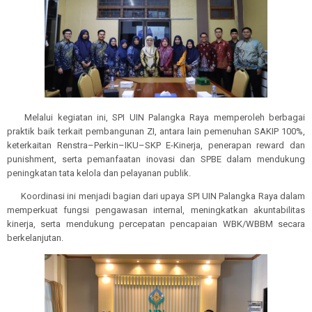
Melalui kegiatan ini, SPI UIN Palangka Raya memperoleh berbagai
praktik baik terkait pembangunan ZI, antara lain pemenuhan SAKIP 100%,
keterkaitan Renstra–Perkin–IKU–SKP E-Kinerja, penerapan reward dan
punishment, serta pemanfaatan inovasi dan SPBE dalam mendukung
peningkatan tata kelola dan pelayanan publik.
Koordinasi ini menjadi bagian dari upaya SPI UIN Palangka Raya dalam
memperkuat fungsi pengawasan internal, meningkatkan akuntabilitas
kinerja, serta mendukung percepatan pencapaian WBK/WBBM secara
berkelanjutan.