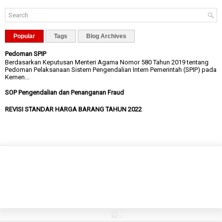
Popular
Tags
Blog Archives
Pedoman SPIP
Berdasarkan Keputusan Menteri Agama Nomor 580 Tahun 2019 tentang
Pedoman Pelaksanaan Sistem Pengendalian Intern Pemerintah (SPIP) pada
Kemen...
SOP Pengendalian dan Penanganan Fraud
REVISI STANDAR HARGA BARANG TAHUN 2022