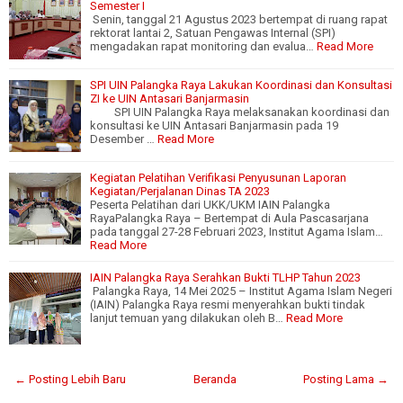
Semester I
Senin, tanggal 21 Agustus 2023 bertempat di ruang rapat
rektorat lantai 2, Satuan Pengawas Internal (SPI)
mengadakan rapat monitoring dan evalua…
Read More
SPI UIN Palangka Raya Lakukan Koordinasi dan Konsultasi
ZI ke UIN Antasari Banjarmasin
SPI UIN Palangka Raya melaksanakan koordinasi dan
konsultasi ke UIN Antasari Banjarmasin pada 19
Desember …
Read More
Kegiatan Pelatihan Verifikasi Penyusunan Laporan
Kegiatan/Perjalanan Dinas TA 2023
Peserta Pelatihan dari UKK/UKM IAIN Palangka
RayaPalangka Raya – Bertempat di Aula Pascasarjana
pada tanggal 27-28 Februari 2023, Institut Agama Islam…
Read More
IAIN Palangka Raya Serahkan Bukti TLHP Tahun 2023
Palangka Raya, 14 Mei 2025 – Institut Agama Islam Negeri
(IAIN) Palangka Raya resmi menyerahkan bukti tindak
lanjut temuan yang dilakukan oleh B…
Read More
← Posting Lebih Baru
Beranda
Posting Lama →