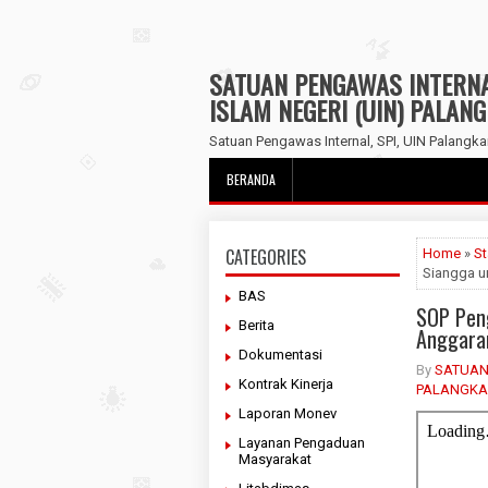
SATUAN PENGAWAS INTERNAL
ISLAM NEGERI (UIN) PALAN
Satuan Pengawas Internal, SPI, UIN Palangka
BERANDA
CATEGORIES
Home
»
St
Siangga u
BAS
SOP Peng
Berita
Anggara
Dokumentasi
By
SATUAN
Kontrak Kinerja
PALANGKA
Laporan Monev
Layanan Pengaduan
Masyarakat